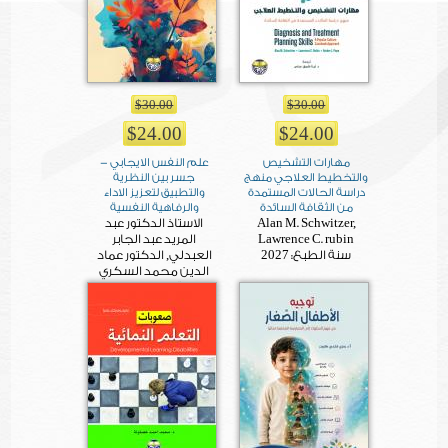
$30.00
$30.00
$24.00
$24.00
مهارات التشخيص
علم النفس الايجابي -
والتخطيط العلاجي منهج
جسر بين النظرية
دراسة الحالات المستمدة
والتطبيق لتعزيز الاداء
من الثقافة السائدة
والرفاهية النفسية
Alan M. Schwitzer,
الاستاذ الدكتور عبد
Lawrence C. rubin
المريد عبد الجابر
2027
سنة الطبع:
العبدلي, الدكتور عماد
الدين محمد السكري
2027
سنة الطبع: