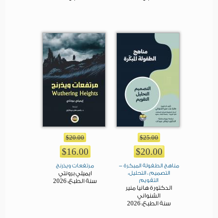
$20.00
$25.00
$16.00
$20.00
مناهج الطفولة المبكرة -
مرتفعات ويذرنج
التصميم ، التحليل،
ايميلي برونتي
التقويم
2026
سنة الطبع:
الدكتورة هانيا منير
الشنواني
2026
سنة الطبع: