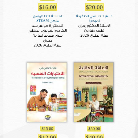
$16.00
$20.00
عالم اللعب في الطفولة
هندسة التعلم وفق
المبكرة
منحى STEAM
الاستاذ الدكتور رمزي
الدكتورة جواهر عبد
فتحي هارون
الكريم الغويري, الدكتور
2026
سنة الطبع:
سرى محمد اسامة
صبري
2026
سنة الطبع:
$15.00
$50.00
$12.00
$40.00