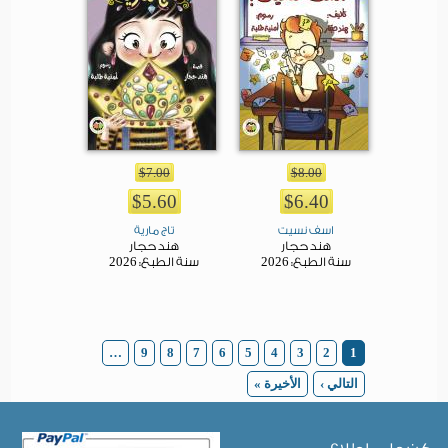
$7.00
$8.00
$5.60
$6.40
اسف نسيت
تاج مارية
هند حجار
هند حجار
2026
2026
سنة الطبع:
سنة الطبع:
Pages
…
9
8
7
6
5
4
3
2
1
التالي ›
الأخيرة »