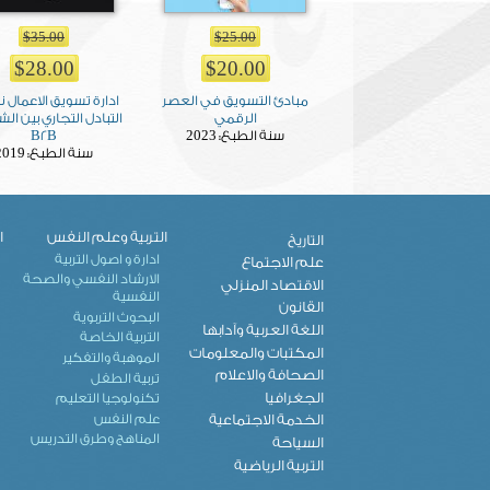
$35.00
$25.00
$28.00
$20.00
مبادئ التسويق في العصر
ادارة تسويق الاعمال 
الرقمي
التبادل التجاري بين ال
2023
سنة الطبع:
B2B
2019
سنة الطبع:
التربية وعلم النفس
ا
التاريخ
ادارة و اصول التربية
علم الاجتماع
الارشاد النفسي والصحة
الاقتصاد المنزلي
النفسية
القانون
البحوث التربوية
اللغة العربية وآدابها
التربية الخاصة
المكتبات والمعلومات
الموهبة والتفكير
الصحافة والاعلام
تربية الطفل
الجغرافيا
تكنولوجيا التعليم
علم النفس
الخدمة الاجتماعية
المناهج وطرق التدريس
السياحة
التربية الرياضية