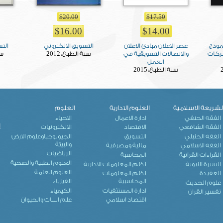
$20.00
$17.50
$16.00
$14.00
نموذج
عصر الاعلان مبادئ الاعلان
التسويق الالكتروني
التس
2012
شركات
والاتصالات التسويقية في
سنة الطبع:
سن
العمل
2015
سنة الطبع:
لشريعة الاسلامية
العلوم الادارية
العلوم
ك
الفقه الحنفي
ادارة الاعمال
الاحياء
إ
الفقه الشافعي
الاقتصاد
الالكترونيات
الفقه الحنبلي
التسويق
الجيولوجياوعلوم الارض
والبيئة
الفقه الاسلامي
مالية ومصرفية
الرياضيات
القراءات القرآنية
المحاسبة
العلوم الطبية والصحية
السيرة النبوية
نظم المعلومات الادارية
العلوم العامة
العقيدة
نظم المعلومات
المحاسبية
الفيزياء
علوم الحديث
ادارة المستثفيات
الكيمياء
تفسير القران
اقتصاد اسلامي
علم النبات والحيوان