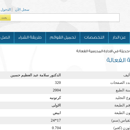
سجل الآن
الدخول
بحث
Search form
عن الدار
التخصصات
تحميل القوائم
طريقة الشراء
اتصل ب
حديثة في الادارة المدرسية الفعالة
 الفعالة
أليف
الدكتور سلامة عبد العظيم حسين
دد الصفحات
320
نة الطبع
2004
ع التجليد
كرتونيه
قم الطبعة
الاولى
ون الطبعة
ابيض
لقياس (سم)
17*24
لوزن (كغم)
0.704