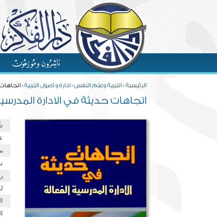
Skip to main content
You are here
الرئيسية
»
التربية وعلم النفس
»
ادارة و اصول التربية
» اتجاهات 
اتجاهات حديثة في الادارة المدرسية
ت
ع
س
نو
ر
ل
ا
ا