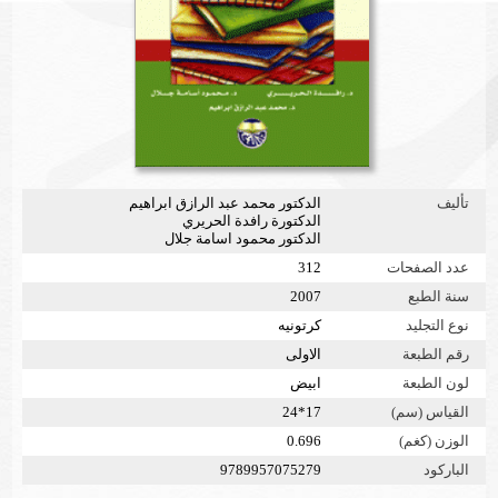
تأليف
الدكتور محمد عبد الرازق ابراهيم
الدكتورة رافدة الحريري
الدكتور محمود اسامة جلال
عدد الصفحات
312
سنة الطبع
2007
نوع التجليد
كرتونيه
رقم الطبعة
الاولى
لون الطبعة
ابيض
القياس (سم)
17*24
الوزن (كغم)
0.696
الباركود
9789957075279