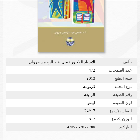
تأليف
الاستاذ الدكتور فتحي عبد الرحمن جروان
عدد الصفحات
472
سنة الطبع
2013
نوع التجليد
كرتونيه
رقم الطبعة
الرابعة
لون الطبعة
ابيض
القياس (سم)
17*24
الوزن (كغم)
0.877
الباركود
9789957079789