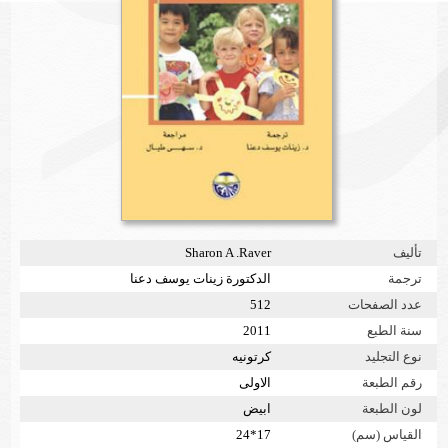
تأليف
Sharon A .Raver
ترجمة
الدكتورة زينات يوسف دعنا
عدد الصفحات
512
سنة الطبع
2011
نوع التجليد
كرتونيه
رقم الطبعة
الاولى
لون الطبعة
ابيض
القياس (سم)
17*24