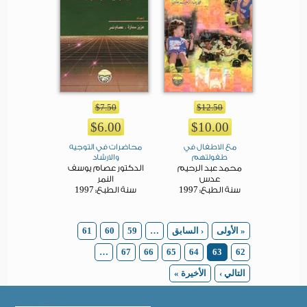
$7.50
$12.50
$6.00
$10.00
مع الاطفال في
محاضرات في التوجيه
طفولتهم
والارشاد
محمد عبد الرحيم
الدكتور عصام يوسف
عدس
النمر
1997
1997
سنة الطبع:
سنة الطبع:
Pages
« الأولى
‹ السابق
…
59
60
61
…
67
66
65
64
63
62
التالي ›
الأخيرة »