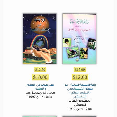
$12.50
$15.00
$10.00
$12.00
زراعة الانسجة النباتية -من
نهج جديد في التعلم
منظور الفسيولوجي
والتعليم
-التطوير الوراثي-
جميل فوزي جميل جبر
التطبيقي
1997
سنة الطبع:
المهندس ايهاب
البرغوثي
1997
سنة الطبع: