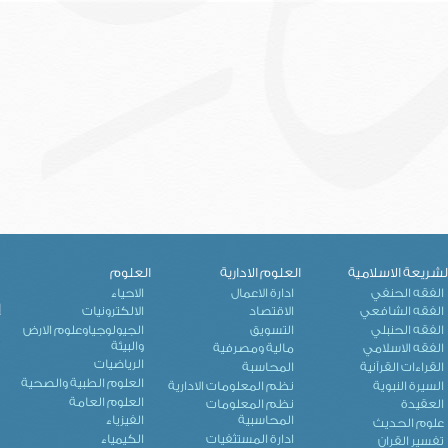
لشريعة الاسلامية
العلوم الادارية
العلوم
ك
الفقه الحنفي
ادارة الاعمال
الاحياء
إ
الفقه الشافعي
الاقتصاد
الالكترونيات
الفقه الحنبلي
التسويق
الجيولوجياوعلوم الارض
والبيئة
الفقه الاسلامي
مالية ومصرفية
الرياضيات
القراءات القرآنية
المحاسبة
العلوم الطبية والصحية
السيرة النبوية
نظم المعلومات الادارية
العلوم العامة
العقيدة
نظم المعلومات
المحاسبية
الفيزياء
علوم الحديث
ادارة المستثفيات
الكيمياء
تفسير القران