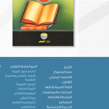
التربية وعلم النفس
ا
التاريخ
ادارة و اصول التربية
علم الاجتماع
الارشاد النفسي والصحة
الاقتصاد المنزلي
النفسية
القانون
البحوث التربوية
اللغة العربية وآدابها
التربية الخاصة
المكتبات والمعلومات
الموهبة والتفكير
الصحافة والاعلام
تربية الطفل
الجغرافيا
تكنولوجيا التعليم
علم النفس
الخدمة الاجتماعية