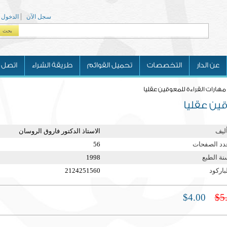
سجل الآن
الدخول
بحث
Search form
عن الدار
التخصصات
تحميل القوائم
طريقة الشراء
اتصل ب
مهارات القراءة للمعوقين عقليا
ين عقليا
أليف
الاستاذ الدكتور فاروق الروسان
دد الصفحات
56
نة الطبع
1998
باركود
2124251560
$4.00
$5