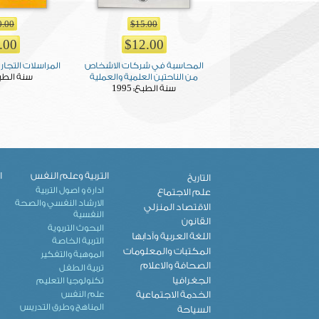
0.00
$15.00
.00
$12.00
المحاسبة في شركات الاشخاص
المراسلات التجاري
من الناحتين العلمية والعملية
سنة الطب
1995
سنة الطبع:
Pages
التربية وعلم النفس
ا
التاريخ
ادارة و اصول التربية
علم الاجتماع
الارشاد النفسي والصحة
الاقتصاد المنزلي
النفسية
القانون
البحوث التربوية
اللغة العربية وآدابها
التربية الخاصة
المكتبات والمعلومات
الموهبة والتفكير
الصحافة والاعلام
تربية الطفل
الجغرافيا
تكنولوجيا التعليم
علم النفس
الخدمة الاجتماعية
المناهج وطرق التدريس
السياحة