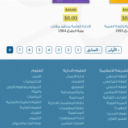
$10.00
$1
$8.00
$8
ة باللغة العربية
الادارة العامة منظور مقارن
1984
1993
ع:
سنة الطبع:
« الأولى
‹ السابق
1
2
3
4
5
6
7
8
لشريعة الاسلامية
العلوم الادارية
العلوم
ك
الفقه الحنفي
ادارة الاعمال
الاحياء
إ
الفقه الشافعي
الاقتصاد
الالكترونيات
الفقه الحنبلي
التسويق
الجيولوجياوعلوم الارض
والبيئة
الفقه الاسلامي
مالية ومصرفية
الرياضيات
القراءات القرآنية
المحاسبة
العلوم الطبية والصحية
السيرة النبوية
نظم المعلومات الادارية
العلوم العامة
العقيدة
نظم المعلومات
المحاسبية
الفيزياء
علوم الحديث
ادارة المستثفيات
الكيمياء
تفسير القران
اقتصاد اسلامي
علم النبات والحيوان