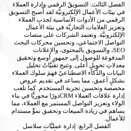
الفصل الثالث: التسويقُ الرقمي وإدارة العملاء
في بيئات الأعمال الإلكترونيَّة
لقد أصبح التسويق
الرقمي من الأدوات الأساسية لجذب العملاء
وتعزيز العلامات التجاريَّة في بيئة الأعمال
الإلكترونيَّة. وتعتمد الشركات على منصات
التواصل الاجتماعي، وتحسين محركات البحث
SEO
، والتسويق بالمحتوى، والإعلانات
المدفوعة للوصول إلى جمهورٍ أوسع وتحقيق
معدلاتِ تحويلٍ أعلى. وتتيح تقنيَّاتُ تحليل
البيانات والذَّكاء الاصطناعيّ فهمَ سلوك العملاء
بشكلٍ أعمق، مما يساعد في تقديم عروض
مخصصة وتحسين تجربة المستخدم. كما تلعب
إدارة علاقات العملاء
CRM
دورًا محوريًّا في بناء
الولاء وتعزيز التواصل المستمر مع العملاء، مما
يساهم في زيادة المبيعات وتحقيق نموٍّ مستدام
للأعمال.
الفصل الرابع: إدارة عمليَّات سلاسل