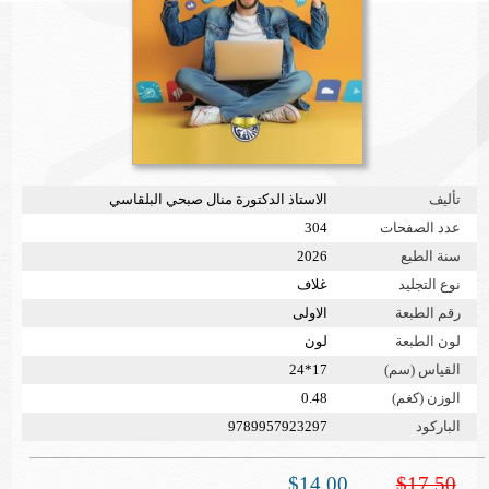
تأليف
الاستاذ الدكتورة منال صبحي البلقاسي
عدد الصفحات
304
سنة الطبع
2026
نوع التجليد
غلاف
رقم الطبعة
الاولى
لون الطبعة
لون
القياس (سم)
17*24
الوزن (كغم)
0.48
الباركود
9789957923297
$14.00
$17.50