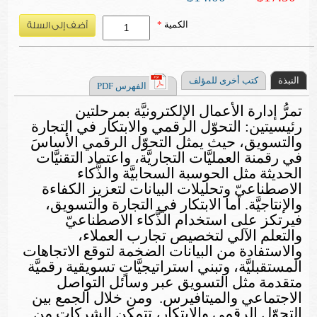
الكمية
*
النبذة
كتب أخرى للمؤلف
الفهرس PDF
تمرُّ إدارة الأعمال الإلكترونيَّة بمرحلتين
رئيسيتين: التحوّل الرقمي والابتكار في التجارة
والتسويق، حيث يمثل التحوّل الرقمي الأساسَ
في رقمنة العمليَّات التجاريَّة، واعتماد التقنيَّات
الحديثة مثل الحوسبة السحابيَّة والذَّكاء
الاصطناعيّ وتحليلات البيانات لتعزيز الكفاءة
والإنتاجيَّة. أما الابتكار في التجارة والتسويق،
فيرتكز على استخدام الذَّكاء الاصطناعيّ
والتعلم الآلي لتخصيص تجارب العملاء،
والاستفادة من البيانات الضخمة لتوقع الاتجاهات
المستقبليَّة، وتبني استراتيجيَّاتٍ تسويقية رقميَّة
متقدمة مثل التسويق عبر وسائل التواصل
الاجتماعي والميتافيرس.
و
م
ن خلال الجمع بين
التحوّل الرقمي والابتكار، تتمكن الشركات من