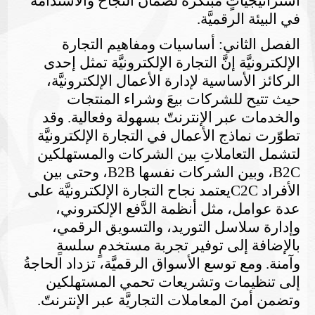
استراتيجيَّاتٍ مبتكرة لضمان النجاح والاستدامة
في البيئة الرقميَّة.
الفصل الثاني: أساسيات ومفاهيم التجارة
الإلكترونيَّة
إنَّ التجارة الإلكترونيَّة تمثل إحدى
الركائز الأساسية لإدارة الأعمال الإلكترونيَّة،
حيث تتيح للشركات بيعَ وشراء المنتجات
والخدمات عبر الإنترنتّ بسهولة وفعالية. وقد
تطوّرت نماذج الأعمال في التجارة الإلكترونيَّة
لتشمل التعاملاتِ بين الشركات والمستهلكين
B2C
، وبين الشركات نفسها
B2B
، وحتى بين
الأفراد
C2C
يعتمد نجاح التجارة الإلكترونيَّة على
عدة عوامل، مثل أنظمة الدَّفع الإلكتروني،
وإدارة سلاسل التوريد، والتسويق الرقمي،
بالإضافة إلى توفير تجربة مستخدمٍ سلسةٍ
وآمنة. ومع توسع الأسواق الرقميَّة، تزداد الحاجةُ
إلى تنظيمات وتشريعات تحمي المستهلكين
وتضمن أمنَ المعاملات التجاريَّة عبر الإنترنتّ.