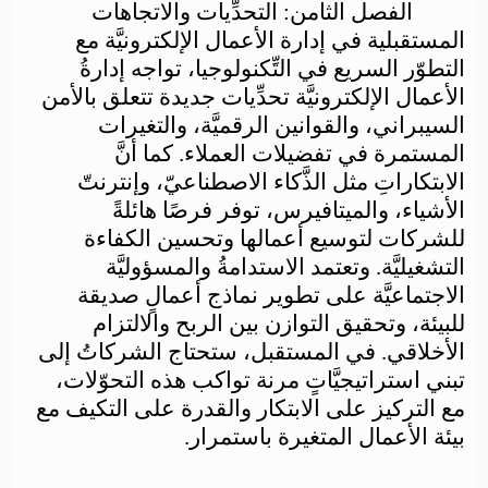
الفصل الثامن: التحدِّيات والاتجاهات
المستقبلية في إدارة الأعمال الإلكترونيَّة
مع
التطوّر السريع في التِّكنولوجيا، تواجه إدارةُ
الأعمال الإلكترونيَّة تحدِّيات جديدة تتعلق بالأمن
السيبراني، والقوانين الرقميَّة، والتغيرات
المستمرة في تفضيلات العملاء. كما أنَّ
الابتكاراتِ مثل الذَّكاء الاصطناعيّ، وإنترنتّ
الأشياء، والميتافيرس، توفر فرصًا هائلةً
للشركات لتوسيع أعمالها وتحسين الكفاءة
التشغيليَّة. وتعتمد الاستدامةُ والمسؤوليَّة
الاجتماعيَّة على تطوير نماذج أعمالٍ صديقة
للبيئة، وتحقيق التوازن بين الربح والالتزام
الأخلاقي. في المستقبل، ستحتاج الشركاتُ إلى
تبني استراتيجيَّاتٍ مرنة تواكب هذه التحوّلات،
مع التركيز على الابتكار والقدرة على التكيف مع
بيئة الأعمال المتغيرة باستمرار.