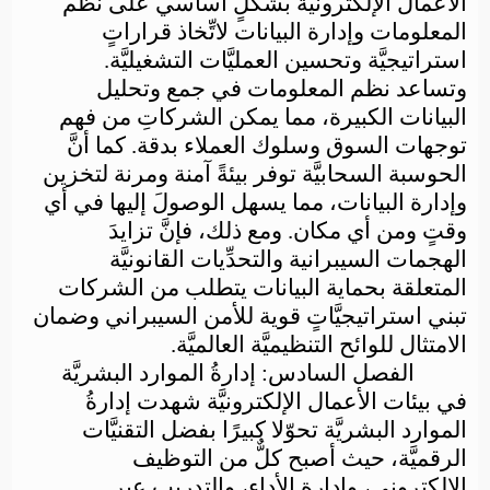
الأعمال الإلكترونيَّة بشكلٍ أساسي على نظم
المعلومات وإدارة البيانات لاتِّخاذ قراراتٍ
استراتيجيَّة وتحسين العمليَّات التشغيليَّة.
وتساعد نظم المعلومات في جمع وتحليل
البيانات الكبيرة، مما يمكن الشركاتِ من فهم
توجهات السوق وسلوك العملاء بدقة. كما أنَّ
الحوسبة السحابيَّة توفر بيئةً آمنة ومرنة لتخزين
وإدارة البيانات، مما يسهل الوصولَ إليها في أي
وقتٍ ومن أي مكان. ومع ذلك، فإنَّ تزايدَ
الهجمات السيبرانية والتحدِّيات القانونيَّة
المتعلقة بحماية البيانات يتطلب من الشركات
تبني استراتيجيَّاتٍ قوية للأمن السيبراني وضمان
الامتثال للوائح التنظيميَّة العالميَّة.
الفصل السادس: إدارةُ الموارد البشريَّة
في بيئات الأعمال الإلكترونيَّة
شهدت إدارةُ
الموارد البشريَّة تحوّلا كبيرًا بفضل التقنيَّات
الرقميَّة، حيث أصبح كلٌّ من التوظيف
الإلكتروني، وإدارة الأداء، والتدريب عبر