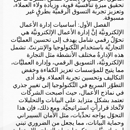
تحقيق ميزةٍ تنافسيَّة قوية، وزيادة ولاء العملاء،
وتعزيز تجربة التسوق الرقميَّة بطرقٍ غير
مسبوقة.
الفصل الأول: أساسيات إدارة الأعمال
الإلكترونيَّة
إنَّ إدارة الأعمال الإلكترونيَّة هي
تحوّلٌ رقمي شامل يهدف إلى تحسين العمليَّات
التجاريَّة باستخدام التِّكنولوجيا والإنترنتّ. تشمل
هذه الإدارةُ مختلف الأنشطة مثل التجارة
الإلكترونيَّة، التسويق الرقمي، وإدارة العمليَّات،
مما يتيح للمؤسسات تعزيز الكفاءة وخفض
التكاليف وتحسين تجربة العملاء. وقد أدى
التطوّر السريع في التِّكنولوجيا إلى تغييرٍ جذري
في نماذج الأعمال، حيث أصبحت الشركات
تعتمد بشكلٍ متزايد على البيانات والتحليلات
لاتِّخاذ قراراتٍ استراتيجيَّة. ومع ذلك، فإن هذا
التحوّل يواجه تحدِّيات، مثل الأمان السيبراني
وحماية البيانات، مما يجعل من الضروري تبني