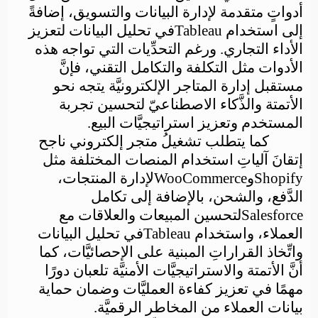
أدواتٍ متقدمة لإدارة البيانات والتسويق، إضافةً
إلى استخدام
Tableau
في تحليل البيانات لتعزيز
الأداء التجاري. ورغم التحدِّيات التي تواجه هذه
الأدوات مثل التكلفة والتكامل التقني، فإنَّ
مستقبل إدارة المتاجر الإلكترونيَّة يتجه نحو
الأتمتة والذَّكاء الاصطناعيّ لتحسين تجربة
المستخدم وتعزيز استراتيجيَّات البيع.
كما يتطلب تشغيلُ متجر إلكتروني ناجح
إتقانَ آلياتِ استخدام المنصات المختلفة مثل
Shopify
و
WooCommerce
لإدارة المنتجات،
الدَّفع، والشحن، بالإضافة إلى تكامل
Salesforce
لتحسين المبيعات والعلاقات مع
العملاء، واستخدام
Tableau
في تحليل البيانات
واتِّخاذ القراراتِ المبنية على الإحصائيَّات، كما
أنَّ الأتمتة والاستراتيجيَّات الأمنيَّة تلعبان دورًا
مهمًا في تعزيز كفاءة العمليَّات وضمان حماية
بيانات العملاء من المخاطر الرقميَّة.