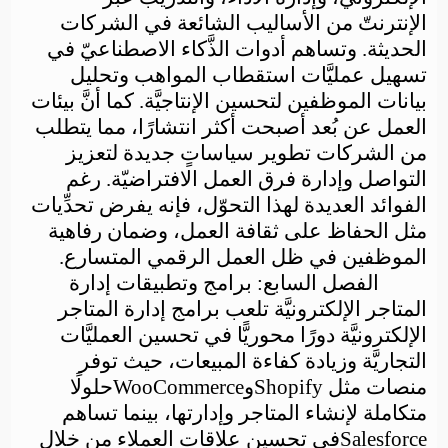
الإنترنتّ من الأساليب الشائعة في الشركات
الحديثة. وتساهم أدوات الذَّكاء الاصطناعيّ في
تسهيل عمليَّات استقطاب المواهب وتحليل
بيانات الموظفين لتحسين الإنتاجيَّة. كما أنَّ بيئات
العمل عن بُعد أصبحت أكثر انتشارًا، مما يتطلب
من الشركات تطوير سياساتٍ جديدة لتعزيز
التواصل وإدارة فرق العمل الافتراضيّة. رغم
الفوائد العديدة لهذا التحوّل، فإنه يفرض تحدِّيات
مثل الحفاظ على ثقافة العمل، وضمان رفاهية
الموظفين في ظل العمل الرقمي المتسارع.
الفصل السابع: برامج وتطبيقات إدارة
المتاجر الإلكترونيَّة
تلعب برامج إدارة المتاجر
الإلكترونيَّة دورًا محوريًّا في تحسين العمليَّات
التجاريَّة وزيادة كفاءة المبيعات، حيث توفر
منصات مثل
Shopify
و
WooCommerce
حلولًا
متكاملة لإنشاء المتاجر وإدارتها، بينما تساهم
Salesforce
في تحسين علاقات العملاء من خلال