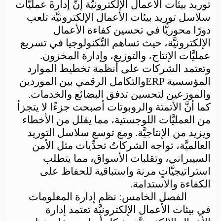
توريد بيئات الأعمال الإلكترونيَّة
إنَّ إدارةَ عمليَّات
سلاسل توريد بيئات الأعمال الإلكترونيَّة تلعب
دورًا محوريًّا في تحسين كفاءة الأعمال
الإلكترونيَّة، حيث تساهم التِّكنولوجيا في تسريع
عمليَّات الإنتاج، والتوزيع، وإدارة المخزون.
وتعتمد الشركات على أنظمة تخطيط الموارد
المؤسسية
ERP
والتكامل الرقمي بين الموردين
والموزعين لتحسين تدفق البضائع والخدمات.
كما أنَّ الأتمتة والروبوتات أصبحت جزءًا لا يتجزأ
من العمليَّات اللوجستية، مما يقلل من الأخطاء
ويزيد من الإنتاجيَّة. ومع توسع سلاسل التوريد
العالميَّة، تواجه الشركاتُ تحدِّيات مثل الأمن
السيبراني، وتقلبات الأسواق، مما يتطلب
استراتيجيَّاتٍ مرنة واستباقية للحفاظ على
الكفاءة والاستدامة.
الفصل الخامس: نظم إدارة المعلومات
في بيئات الأعمال الإلكترونيَّة
تعتمد إدارة