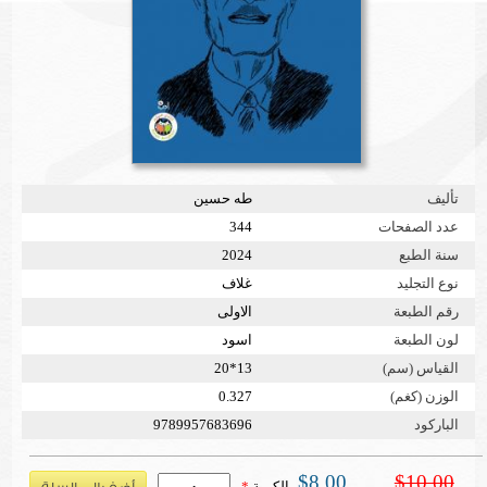
تأليف
طه حسين
عدد الصفحات
344
سنة الطبع
2024
نوع التجليد
غلاف
رقم الطبعة
الاولى
لون الطبعة
اسود
القياس (سم)
13*20
الوزن (كغم)
0.327
الباركود
9789957683696
$8.00
$10.00
الكمية
*