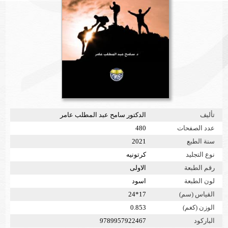
تأليف
الدكتور سامح عبد المطلب عامر
عدد الصفحات
480
سنة الطبع
2021
نوع التجليد
كرتونيه
رقم الطبعة
الاولى
لون الطبعة
اسود
القياس (سم)
17*24
الوزن (كغم)
0.853
الباركود
9789957922467