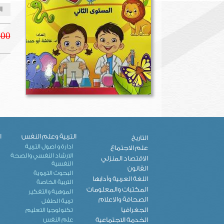
ال
.00
التربية وعلم النفس
ا
التاريخ
ادارة و اصول التربية
علم الاجتماع
الارشاد النفسي والصحة
الاقتصاد المنزلي
النفسية
القانون
البحوث التربوية
اللغة العربية وآدابها
التربية الخاصة
المكتبات والمعلومات
الموهبة والتفكير
الصحافة والاعلام
تربية الطفل
الجغرافيا
تكنولوجيا التعليم
علم النفس
الخدمة الاجتماعية