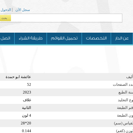
سجل الآن
الدخول
بحث
Search form
عن الدار
التخصصات
تحميل القوائم
طريقة الشراء
اتصل ب
أليف
عائشة ابو حمدة
دد الصفحات
52
نة الطبع
2023
ع التجليد
غلاف
قم الطبعة
الثانية
ون الطبعة
4 لون
لقياس (سم)
20*28
لوزن (كغم)
0.144