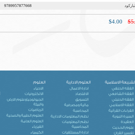
باركود
9789957877668
$4.00
$5
لشريعة الاسلامية
العلوم الادارية
العلوم
ك
الفقه الحنفي
ادارة الاعمال
الاحياء
إ
الفقه الشافعي
الاقتصاد
الالكترونيات
الفقه الحنبلي
التسويق
الجيولوجياوعلوم الارض
والبيئة
الفقه الاسلامي
مالية ومصرفية
الرياضيات
القراءات القرآنية
المحاسبة
العلوم الطبية والصحية
السيرة النبوية
نظم المعلومات الادارية
العلوم العامة
العقيدة
نظم المعلومات
المحاسبية
الفيزياء
علوم الحديث
ادارة المستثفيات
الكيمياء
تفسير القران