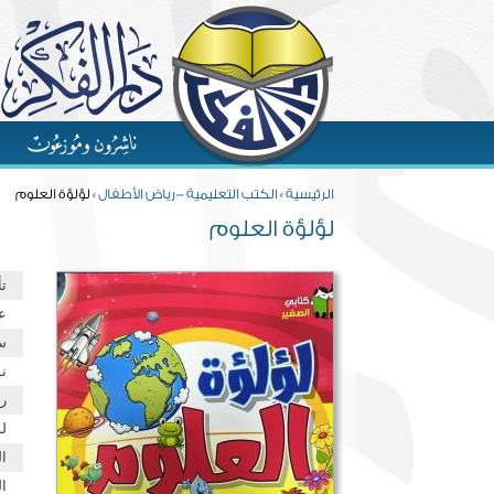
Skip to main content
You are here
الرئيسية
»
الكتب التعليمية -رياض الأطفال
» لؤلؤة العلوم
لؤلؤة العلوم
ت
ع
س
نو
ر
ل
ا
ا